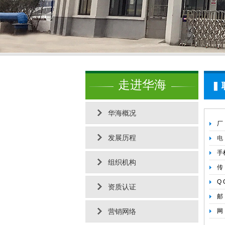
走进华海
华海概况
厂
发展历程
电
手
组织机构
传
Q 
资质认证
邮 
营销网络
网