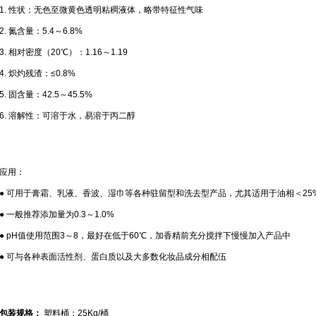
1. 性状：无色至微黄色透明粘稠液体，略带特征性气味
2. 氮含量：5.4～6.8%
3. 相对密度（20℃）：1.16～1.19
4. 炽灼残渣：≤0.8%
5. 固含量：42.5～45.5%
6. 溶解性：可溶于水，易溶于丙二醇
应用：
● 可用于膏霜、乳液、香波、湿巾等各种驻留型和洗去型产品，尤其适用于油相＜25
● 一般推荐添加量为0.3～1.0%
● pH值使用范围3～8，最好在低于60℃，加香精前充分搅拌下慢慢加入产品中
● 可与各种表面活性剂、蛋白质以及大多数化妆品成分相配伍
包装规格：
塑料桶：25Kg/桶