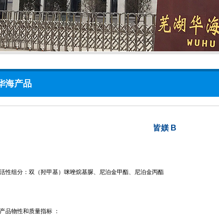
华海产品
皆媄 B
活性组分：双（羟甲基）咪唑烷基脲、尼泊金甲酯、尼泊金丙酯
产品物性和质量指标 ：