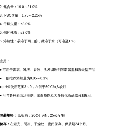
2. 氮含量：19.0～21.0%
3. IPBC含量：1.75～2.25%
4. 干燥失重：≤3.0%
5. 炽灼残渣：≤3.0%
6. 溶解性：易溶于丙二醇，微溶于水（可溶至1％）
应用：
● 可用于膏霜、乳液、香波、头发调理剂等驻留型和洗去型产品
● 一般推荐添加量为0.05～0.3%
● pH值使用范围3～9，在低于50℃加入较好
● 可与各种表面活性剂、蛋白质以及大多数化妆品成分相配伍
包装规格：
纸板桶：20公斤/桶，25公斤/桶
储存：
在避光、阴凉、干燥处，密闭保存。保质期24个月。