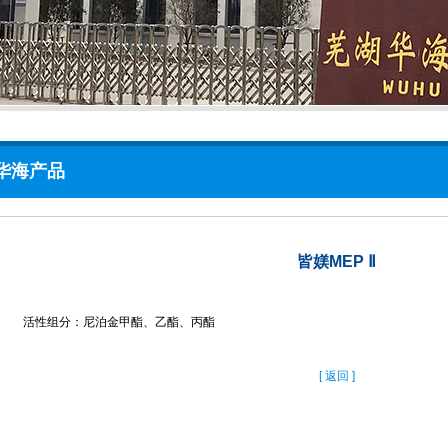
华海产品
皆媄MEP Ⅱ
活性组分：尼泊金甲酯、乙酯、丙酯
[ 返回 ]