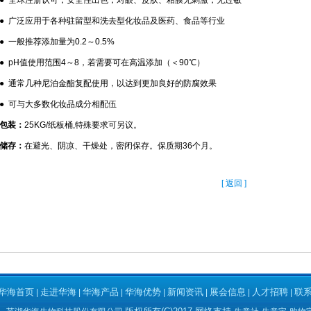
● 全球注册认可，安全性出色，对眼、皮肤、粘膜无刺激，无过敏
● 广泛应用于各种驻留型和洗去型化妆品及医药、食品等行业
● 一般推荐添加量为0.2～0.5%
● pH值使用范围4～8，若需要可在高温添加（＜90℃）
● 通常几种尼泊金酯复配使用，以达到更加良好的防腐效果
● 可与大多数化妆品成分相配伍
包装：
25KG/纸板桶,特殊要求可另议。
储存：
在避光、阴凉、干燥处，密闭保存。保质期36个月。
[ 返回 ]
华海首页
走进华海
华海产品
华海优势
新闻资讯
展会信息
人才招聘
联
|
|
|
|
|
|
|