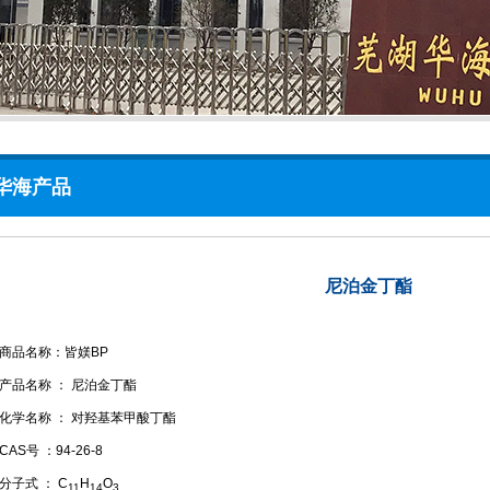
华海产品
尼泊金丁酯
商品名称：皆媄BP
产品名称 ： 尼泊金丁酯
化学名称 ： 对羟基苯甲酸丁酯
CAS号 ：94-26-8
分子式 ： C
H
O
11
14
3