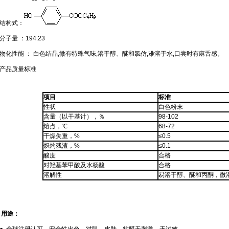
结构式：
分子量 ：194.23
物化性能
：
白色结晶,微有特殊气味,溶于醇、醚和氯仿,难溶于水,口尝时有麻舌感。
产品质量标准
项目
标准
性状
白色粉末
含量（以干基计），％
98-102
熔点，℃
68-72
干燥失重，%
≤0.5
炽灼残渣，%
≤0.1
酸度
合格
对羟基苯甲酸及水杨酸
合格
溶解性
易溶于醇、醚和丙酮，微
用途：